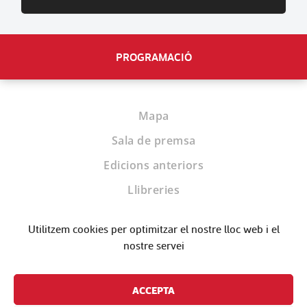
PROGRAMACIÓ
Mapa
Sala de premsa
Edicions anteriors
Llibreries
Biblioteques
Utilitzem cookies per optimitzar el nostre lloc web i el
Editorials
nostre servei
Contacte
ACCEPTA