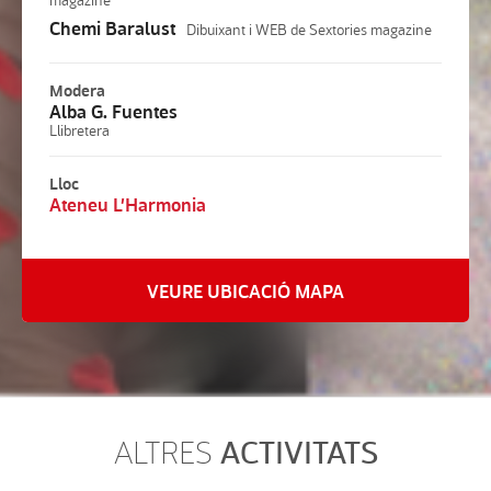
Chemi Baralust
Dibuixant i WEB de Sextories magazine
Modera
Alba G. Fuentes
Llibretera
Lloc
Ateneu L’Harmonia
VEURE UBICACIÓ MAPA
ACTIVITATS
ALTRES