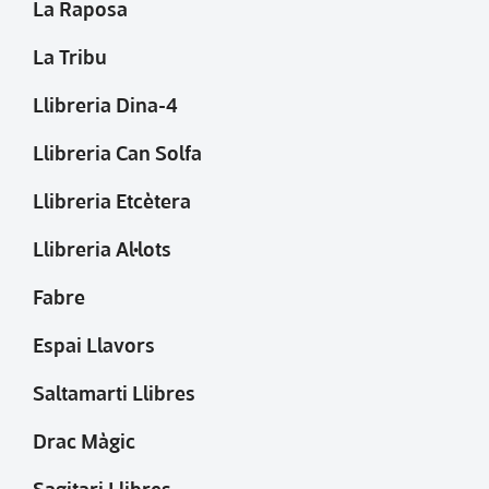
La Raposa
La Tribu
Llibreria Dina-4
Llibreria Can Solfa
Llibreria Etcètera
Llibreria Al·lots
Fabre
Espai Llavors
Saltamarti Llibres
Drac Màgic
Sagitari Llibres