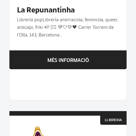
La Repunantinha
Librería popLibrería antirracista, feminista, queer,
anticapi, friki 🍉 🏳️‍🌈 💜🤍💛🖤 Carrer Torrent de
l'Olla, 143, Barcelona…
MÉS INFORMACIÓ
LLIBRERIA