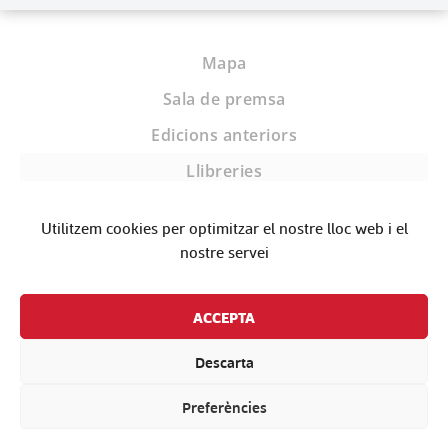
Mapa
Sala de premsa
Edicions anteriors
Llibreries
Biblioteques
Utilitzem cookies per optimitzar el nostre lloc web i el
Editorials
nostre servei
Contacte
ACCEPTA
Descarta
Preferències
Condicions contractació
–
Política privacitat i avís legal
–
Política de cookies
Fira Literal – 2026