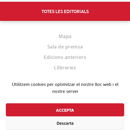
TOTES LES EDITORIALS
Mapa
Sala de premsa
Edicions anteriors
Llibreries
Biblioteques
Utilitzem cookies per optimitzar el nostre lloc web i el
Editorials
nostre servei
Contacte
ACCEPTA
Descarta