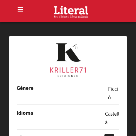
Gènere
Ficci
ó
Idioma
Castell
à