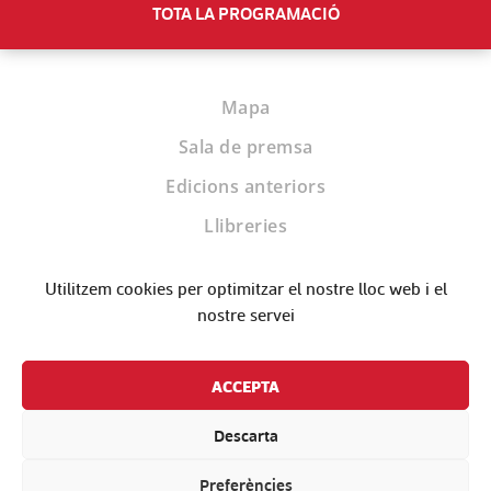
TOTA LA PROGRAMACIÓ
Mapa
Sala de premsa
Edicions anteriors
Llibreries
Biblioteques
Utilitzem cookies per optimitzar el nostre lloc web i el
Editorials
nostre servei
Contacte
ACCEPTA
Descarta
Preferències