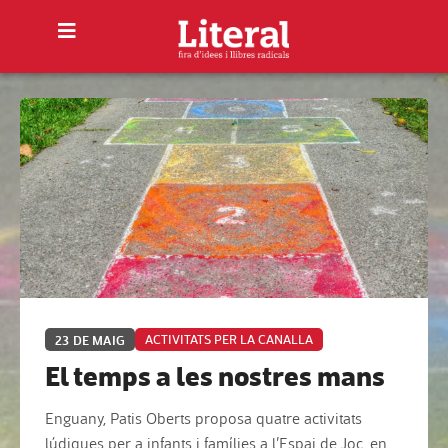
23 DE MAIG
ACTIVITATS PER LA CANALLA
El temps a les nostres mans
Enguany, Patis Oberts proposa quatre activitats
lúdiques per a infants i famílies a l’Espai de Joc, en