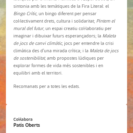
sintonia amb les temàtiques de la Fira Literal: el
Bingo Crític
, un bingo diferent per pensar
col·lectivament drets, cultura i solidaritat;
Pintem el
mural del futur
, un espai creatiu col·laboratiu per
imaginar i dibuixar futurs esperançadors; la
Maleta
de jocs de canvi climàtic
, jocs per entendre la crisi
climàtica des d’una mirada crítica; i la
Maleta de jocs
de sostenibilitat
, amb propostes lúdiques per
explorar formes de vida més sostenibles i en
equilibri amb el territori.
Recomanats per a totes les edats.
Col·labora
Patis Oberts