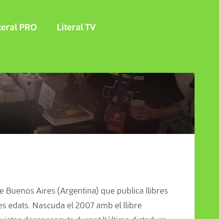
teral PRO
Literal TV
e Buenos Aires (Argentina) que publica llibres
les edats. Nascuda el 2007 amb el llibre