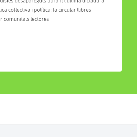
uistes desapareguts durant l’última dictadura
col·lectiva i política: fa circular llibres
r comunitats lectores