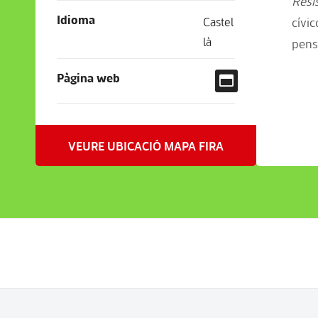
Resis
Idioma
Castel
cívic
là
pens
Pàgina web
VEURE UBICACIÓ MAPA FIRA