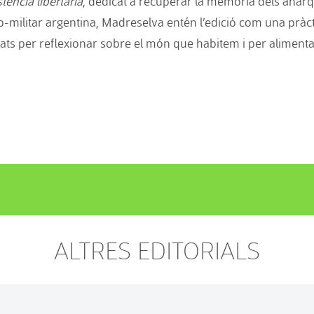
tencia libertaria
, dedicat a recuperar la memòria dels anarq
o-militar argentina, Madreselva entén l’edició com una pràctica 
ats per reflexionar sobre el món que habitem i per alimenta
ALTRES EDITORIALS