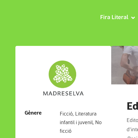
Fira Literal
Ed
Gènere
Ficció
,
Literatura
Edit
infantil i juvenil
,
No
d’int
ficció