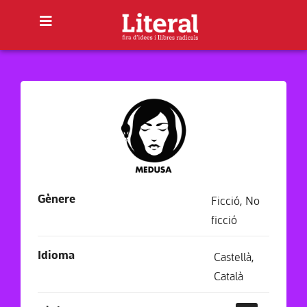
Gènere
Ficció
,
No
ficció
Idioma
Castellà
,
Català