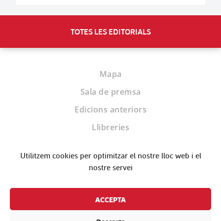
TOTES LES EDITORIALS
Mapa
Sala de premsa
Edicions anteriors
Llibreries
Biblioteques
Utilitzem cookies per optimitzar el nostre lloc web i el
Editorials
nostre servei
Contacte
ACCEPTA