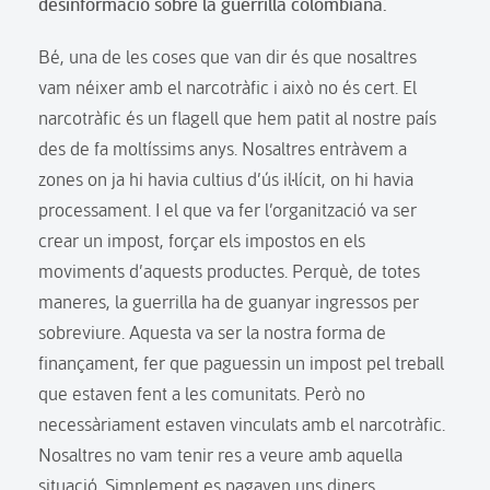
desinformació sobre la guerrilla colombiana.
Bé, una de les coses que van dir és que nosaltres
vam néixer amb el narcotràfic i això no és cert. El
narcotràfic és un flagell que hem patit al nostre país
des de fa moltíssims anys. Nosaltres entràvem a
zones on ja hi havia cultius d’ús il·lícit, on hi havia
processament. I el que va fer l’organització va ser
crear un impost, forçar els impostos en els
moviments d’aquests productes. Perquè, de totes
maneres, la guerrilla ha de guanyar ingressos per
sobreviure. Aquesta va ser la nostra forma de
finançament, fer que paguessin un impost pel treball
que estaven fent a les comunitats. Però no
necessàriament estaven vinculats amb el narcotràfic.
Nosaltres no vam tenir res a veure amb aquella
situació. Simplement es pagaven uns diners