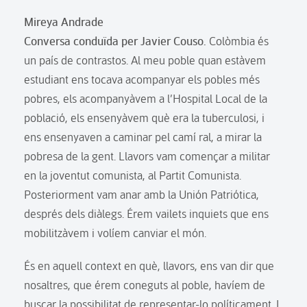
Mireya Andrade
Conversa conduïda per Javier Couso.
Colòmbia és
un país de contrastos. Al meu poble quan estàvem
estudiant ens tocava acompanyar els pobles més
pobres, els acompanyàvem a l’Hospital Local de la
població, els ensenyàvem què era la tuberculosi, i
ens ensenyaven a caminar pel camí ral, a mirar la
pobresa de la gent. Llavors vam començar a militar
en la joventut comunista, al Partit Comunista.
Posteriorment vam anar amb la Unión Patriótica,
després dels diàlegs. Érem vailets inquiets que ens
mobilitzàvem i volíem canviar el món.
És en aquell context en què, llavors, ens van dir que
nosaltres, que érem coneguts al poble, havíem de
buscar la possibilitat de representar-lo políticament. I