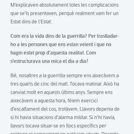
M’explicaven absolutament totes les complicacions
que se’ls presentaven, perquè realment vam fer un
Estat dins de l’Estat.
Com era la vida dins de la guerrilla? Per traslladar-
ho a les persones que ens estan veient i que no
hagin estat prop d’aquesta realitat. Com
s’estructurava una mica el dia a dia?
Bé, nosaltres a la guerrilla sempre ens aixecàvem a
tres quarts de cinc del matí. Tocava matinar. Això ha
canviat molt en aquests últims anys. Sempre ens
aixecàvem a aquesta hora, fèiem exercici
d’escalfament del cos, trotàvem. Llavors depenia de
si hi havia situacions d’alarma militar. Si n’hi havia,
llavors tocava situar-se en llocs específics per
protegir el campament on estàvem situats. Després