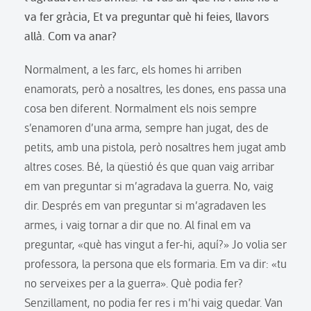
va fer gràcia, Et va preguntar què hi feies, llavors
allà. Com va anar?
Normalment, a les farc, els homes hi arriben
enamorats, però a nosaltres, les dones, ens passa una
cosa ben diferent. Normalment els nois sempre
s’enamoren d’una arma, sempre han jugat, des de
petits, amb una pistola, però nosaltres hem jugat amb
altres coses. Bé, la qüestió és que quan vaig arribar
em van preguntar si m’agradava la guerra. No, vaig
dir. Després em van preguntar si m’agradaven les
armes, i vaig tornar a dir que no. Al final em va
preguntar, «què has vingut a fer-hi, aquí?» Jo volia ser
professora, la persona que els formaria. Em va dir: «tu
no serveixes per a la guerra». Què podia fer?
Senzillament, no podia fer res i m’hi vaig quedar. Van