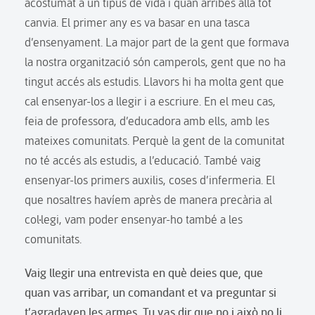
acostumat a un tipus de vida i quan arribes allà tot
canvia. El primer any es va basar en una tasca
d’ensenyament. La major part de la gent que formava
la nostra organització són camperols, gent que no ha
tingut accés als estudis. Llavors hi ha molta gent que
cal ensenyar-los a llegir i a escriure. En el meu cas,
feia de professora, d’educadora amb ells, amb les
mateixes comunitats. Perquè la gent de la comunitat
no té accés als estudis, a l’educació. També vaig
ensenyar-los primers auxilis, coses d’infermeria. El
que nosaltres havíem après de manera precària al
col·legi, vam poder ensenyar-ho també a les
comunitats.
Vaig llegir una entrevista en què deies que, que
quan vas arribar, un comandant et va preguntar si
t’agradaven les armes. Tu vas dir que no i això no li