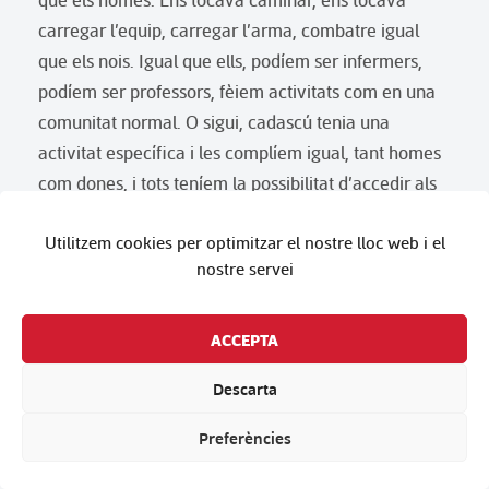
carregar l’equip, carregar l’arma, combatre igual
que els nois. Igual que ells, podíem ser infermers,
podíem ser professors, fèiem activitats com en una
comunitat normal. O sigui, cadascú tenia una
activitat específica i les complíem igual, tant homes
com dones, i tots teníem la possibilitat d’accedir als
mateixos càrrecs.
Utilitzem cookies per optimitzar el nostre lloc web i el
Així en l’estructura militar i en tots els graons de
nostre servei
l’activitat militar hi havia representació de les dones:
tant en llocs d’acció, en primera línia de combat, en
forces especials, etcètera.
ACCEPTA
En totes les activitats, sí. Hi havia cursos de forces
Descarta
especials amb participació de dones. S’havien fet
Preferències
cursos de tota mena, des de cursos de ràdio fins a
cursos d’infermeria. En qualsevol activitat, sempre hi