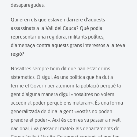
desaparegudes.
Qui eren els que estaven darrere d’aquests
assassinats a la Vall del Cauca? Què podia
representar una regidora, militants polítics,
d’amenaça contra aquests grans interessos a la teva
regió?
Nosaltres sempre hem dit que han estat crims
sistemàtics. O sigui, és una política que ha dut a
terme el Govern per atemorir la població perquè la
gent d’alguna manera digui «nosaltres no volem
accedir al poder perquè ens mataran». És una forma
generalitzada de dir a la gent «vostès no poden
prendre el poder». Així és com es va passar a nivell
nacional, i va passar el mateix als departaments de
Cauca, Valle i Nariño. En aquest context, el que fan