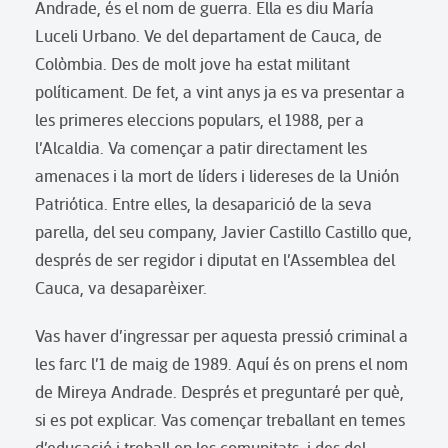
Andrade, és el nom de guerra. Ella es diu María
Luceli Urbano. Ve del departament de Cauca, de
Colòmbia. Des de molt jove ha estat militant
políticament. De fet, a vint anys ja es va presentar a
les primeres eleccions populars, el 1988, per a
l’Alcaldia. Va començar a patir directament les
amenaces i la mort de líders i lidereses de la Unión
Patriótica. Entre elles, la desaparició de la seva
parella, del seu company, Javier Castillo Castillo que,
després de ser regidor i diputat en l’Assemblea del
Cauca, va desaparèixer.
Vas haver d’ingressar per aquesta pressió criminal a
les farc l’1 de maig de 1989. Aquí és on prens el nom
de Mireya Andrade. Després et preguntaré per què,
si es pot explicar. Vas començar treballant en temes
d’educació i treball en les comunitats, i des del